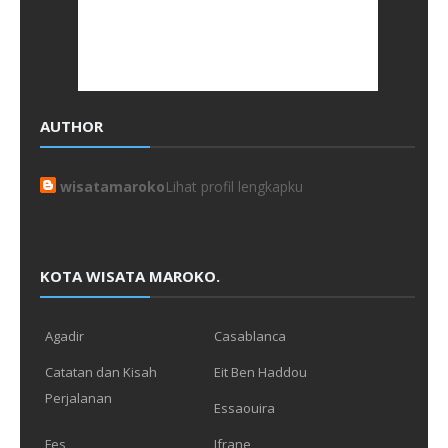
AUTHOR
wisatamaroko
Lihat profil lengkapku
KOTA WISATA MAROKO.
Agadir
Casablanca
Catatan dan Kisah
Eit Ben Haddou
Perjalanan
Essaouira
Fes
Ifrane