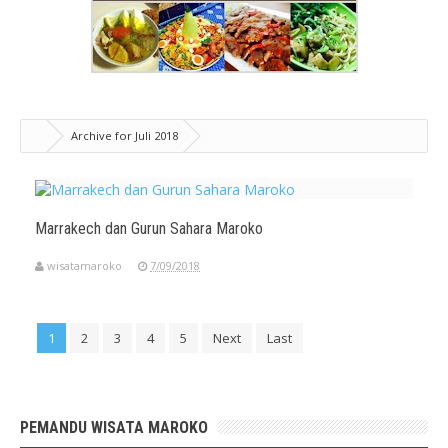
Archive for Juli 2018
Marrakech dan Gurun Sahara Maroko
wisatamaroko
7/09/2018
1
2
3
4
5
Next
Last
PEMANDU WISATA MAROKO