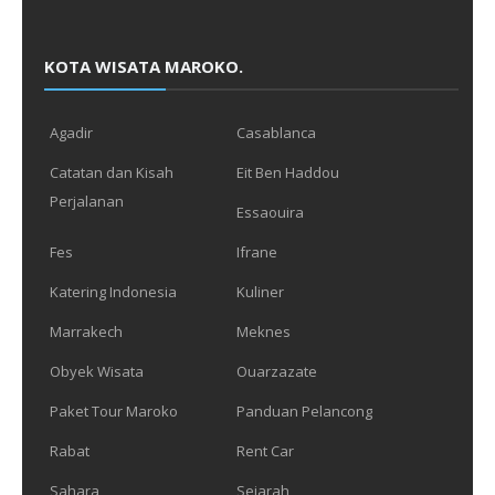
KOTA WISATA MAROKO.
Agadir
Casablanca
Catatan dan Kisah
Eit Ben Haddou
Perjalanan
Essaouira
Fes
Ifrane
Katering Indonesia
Kuliner
Marrakech
Meknes
Obyek Wisata
Ouarzazate
Paket Tour Maroko
Panduan Pelancong
Rabat
Rent Car
Sahara
Sejarah