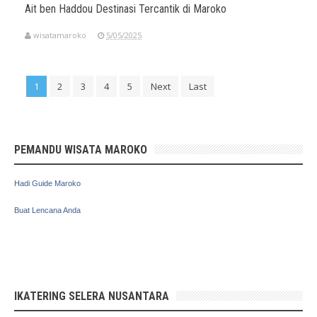
Ait ben Haddou Destinasi Tercantik di Maroko
wisatamaroko
5/05/2025
1
2
3
4
5
Next
Last
PEMANDU WISATA MAROKO
Hadi Guide Maroko
Buat Lencana Anda
IKATERING SELERA NUSANTARA