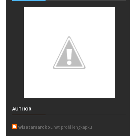
AUTHOR
wisatamaroko
Lihat profil lengkapku