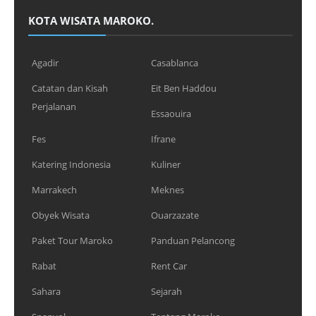
KOTA WISATA MAROKO.
Agadir
Casablanca
Catatan dan Kisah
Eit Ben Haddou
Perjalanan
Essaouira
Fes
Ifrane
Katering Indonesia
Kuliner
Marrakech
Meknes
Obyek Wisata
Ouarzazate
Paket Tour Maroko
Panduan Pelancong
Rabat
Rent Car
Sahara
Sejarah