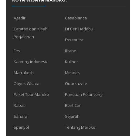
Agadir
Casablanca
Catatan dan Kisah
Eit Ben Haddou
Perjalanan
Essaouira
Fes
Ifrane
Katering Indonesia
Kuliner
Marrakech
Meknes
Obyek Wisata
Ouarzazate
Paket Tour Maroko
Panduan Pelancong
Rabat
Rent Car
Sahara
Sejarah
Spanyol
Tentang Maroko