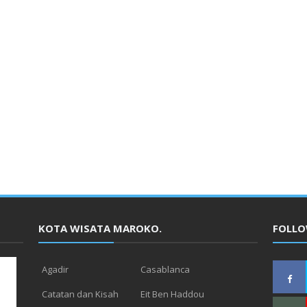
KOTA WISATA MAROKO.
FOLLO
Agadir
Casablanca
Catatan dan Kisah
Eit Ben Haddou