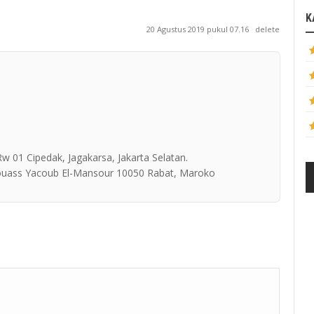
K
20 Agustus 2019 pukul 07.16
delete
Rw 01 Cipedak, Jagakarsa, Jakarta Selatan.
ouass Yacoub El-Mansour 10050 Rabat, Maroko