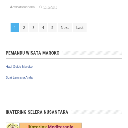
wisatamaroko
3/05/2015
1
2
3
4
5
Next
Last
PEMANDU WISATA MAROKO
Hadi Guide Maroko
Buat Lencana Anda
IKATERING SELERA NUSANTARA