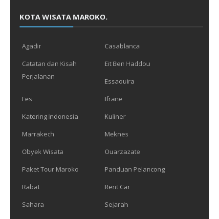
KOTA WISATA MAROKO.
Agadir
Casablanca
Catatan dan Kisah
Eit Ben Haddou
Perjalanan
Essaouira
Fes
Ifrane
Katering Indonesia
Kuliner
Marrakech
Meknes
Obyek Wisata
Ouarzazate
Paket Tour Maroko
Panduan Pelancong
Rabat
Rent Car
Sahara
Sejarah