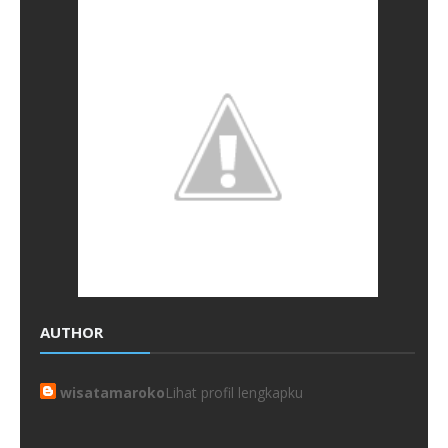
AUTHOR
wisatamaroko
Lihat profil lengkapku