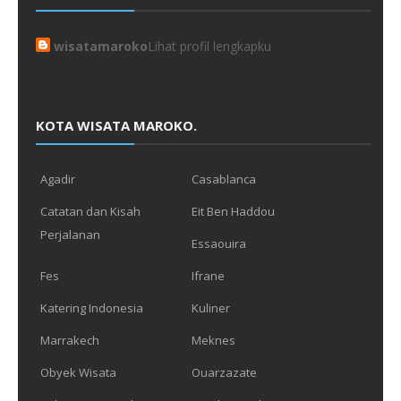
wisatamaroko
Lihat profil lengkapku
KOTA WISATA MAROKO.
Agadir
Casablanca
Catatan dan Kisah
Eit Ben Haddou
Perjalanan
Essaouira
Fes
Ifrane
Katering Indonesia
Kuliner
Marrakech
Meknes
Obyek Wisata
Ouarzazate