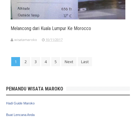
Melancong dari Kuala Lumpur Ke Morocco
wisatamaroko
10/11/2017
1
2
3
4
5
Next
Last
PEMANDU WISATA MAROKO
Hadi Guide Maroko
Buat Lencana Anda