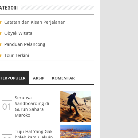
ATEGORI
Catatan dan Kisah Perjalanan
Obyek Wisata
Panduan Pelancong
Tour Terkini
TERPOPULER
ARSIP
KOMENTAR
Serunya
Sandboarding di
Gurun Sahara
Maroko
Tuju Hal Yang Gak
boleh kamu lakuin