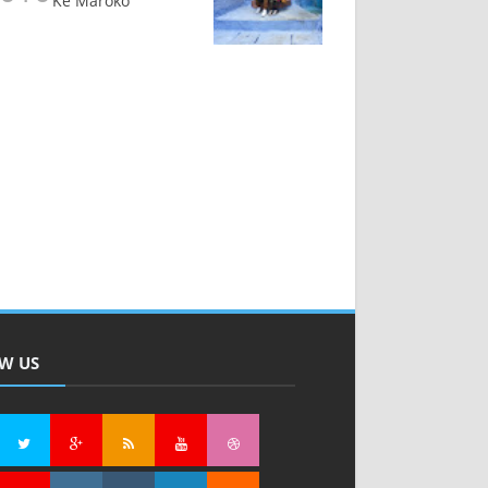
Ke Maroko
W US