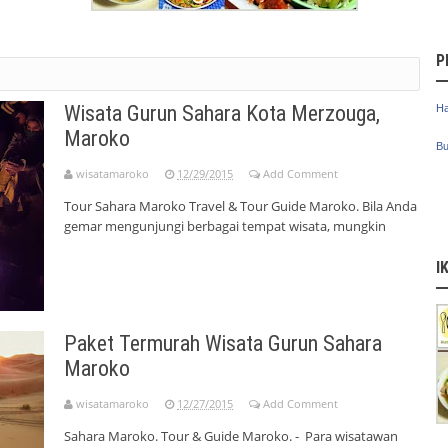
P
Wisata Gurun Sahara Kota Merzouga,
Ha
Maroko
Bu
wisatamaroko
12/29/2015
Add Comment
Tour Sahara Maroko Travel & Tour Guide Maroko. Bila Anda
gemar mengunjungi berbagai tempat wisata, mungkin
I
Paket Termurah Wisata Gurun Sahara
Maroko
wisatamaroko
12/27/2015
Add Comment
Sahara Maroko. Tour & Guide Maroko. - Para wisatawan