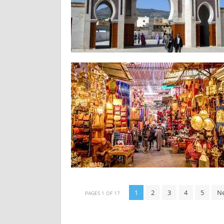
1
2
3
4
5
N
PAGES 1 OF 17