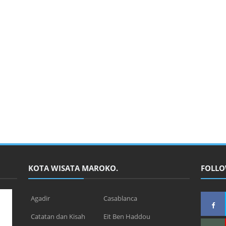
KOTA WISATA MAROKO.
FOLLO
Agadir
Casablanca
Catatan dan Kisah
Eit Ben Haddou