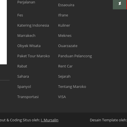
Perjalanan
Essaouira
Fes
Ifrane
Katering Indonesia
Kuliner
Marrakech
Meknes
Obyek Wisata
Ouarzazate
Paket Tour Maroko
Panduan Pelancong
Rabat
Rent Car
Sahara
Sejarah
Spanyol
Tentang Maroko
Transportasi
VISA
out & Coding Situs oleh:
I. Mursalin
Desain Template oleh