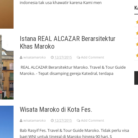
indonesia tak usa khawatir karena Kami men
K
Istana REAL ALCAZAR Berarsitektur
Khas Maroko
wisatamaroko
12/27/2015
Add Comment
REAL ALCAZAR Berarsitektur Maroko. Travel & Tour Guide
Maroko. - Tepat disamping gereja Katedral, terdapa
Wisata Maroko di Kota Fes.
wisatamaroko
12/27/2015
Add Comment
Bab Rasyif Fes. Travel & Tour Guide Maroko. Tidak perlu visa
bagi WNI untuk tinggal di Maroko hingga 90 hari. S