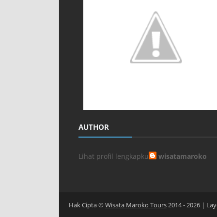
AUTHOR
Lihat profil lengkapku
wisatamaroko
Hak Cipta ©
Wisata Maroko Tours
2014 -
2026
| Lay