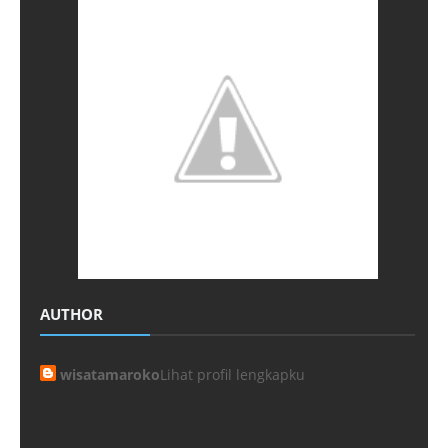
AUTHOR
wisatamaroko
Lihat profil lengkapku