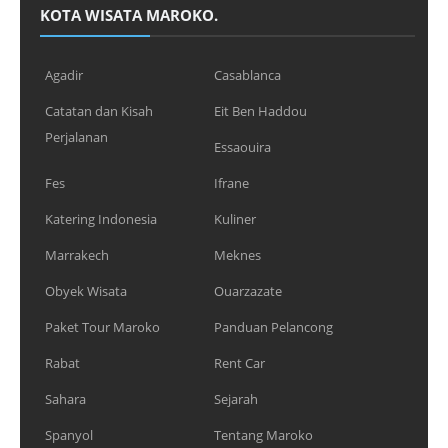
KOTA WISATA MAROKO.
Agadir
Casablanca
Catatan dan Kisah
Eit Ben Haddou
Perjalanan
Essaouira
Fes
Ifrane
Katering Indonesia
Kuliner
Marrakech
Meknes
Obyek Wisata
Ouarzazate
Paket Tour Maroko
Panduan Pelancong
Rabat
Rent Car
Sahara
Sejarah
Spanyol
Tentang Maroko