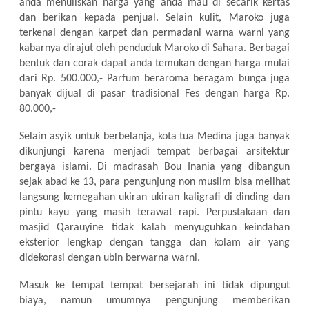
anda menuliskan harga yang anda mau di secarik kertas
dan berikan kepada penjual. Selain kulit, Maroko juga
terkenal dengan karpet dan permadani warna warni yang
kabarnya dirajut oleh penduduk Maroko di Sahara. Berbagai
bentuk dan corak dapat anda temukan dengan harga mulai
dari Rp. 500.000,- Parfum beraroma beragam bunga juga
banyak dijual di pasar tradisional Fes dengan harga Rp.
80.000,-
Selain asyik untuk berbelanja, kota tua Medina juga banyak
dikunjungi karena menjadi tempat berbagai arsitektur
bergaya islami. Di madrasah Bou Inania yang dibangun
sejak abad ke 13, para pengunjung non muslim bisa melihat
langsung kemegahan ukiran ukiran kaligrafi di dinding dan
pintu kayu yang masih terawat rapi. Perpustakaan dan
masjid Qarauyine tidak kalah menyuguhkan keindahan
eksterior lengkap dengan tangga dan kolam air yang
didekorasi dengan ubin berwarna warni.
Masuk ke tempat tempat bersejarah ini tidak dipungut
biaya, namun umumnya pengunjung memberikan