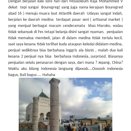
Dengan berjalan kaki sore hari dari Mousoleum Raja Mohammed V
dekat tepi sungai Bouregreg( yang juga nama kerajaan Bouregred
abad 16 ) menuju muara laut Atlantik daerah Udayas sangat indah,
berjalan ke daerah medina terdapat pasar seni ( artisanal market )
yang menjual berbagai macam cenderamata khas Maroko, walau
tidak sebanyak di Fes tetapi belanja disini sangat nyaman, penjualan
tidak memaksa membeli, jalan di dalam medina tidak terlalu kecil,
saat saya kesana tidak terlihat kuda ataupun keledai didalam medina,
penjual sedikitnya bisa berbahasa inggris ala bisnis , malah dua kali
kesana 2 penjual nya bisa berbahasa Indonesia.
.surprised
. Biasanya
penjualan selalu penasaran dengan saya, dari mana ? Jepang, China?
Waktu aku bilang Indonesia langsung dijawab….Oooooh Indonesia
bagus, Bali bagus …. Hahaha