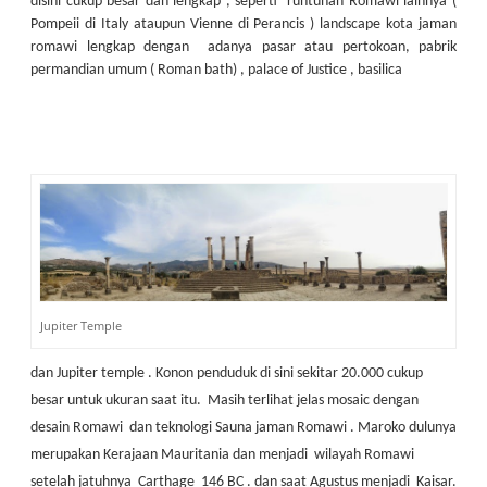
disini cukup besar dan lengkap , seperti runtuhan Romawi lainnya (
Pompeii di Italy ataupun Vienne di Perancis ) landscape kota jaman
romawi lengkap dengan adanya pasar atau pertokoan, pabrik
permandian umum ( Roman bath) , palace of Justice , basilica
Jupiter Temple
dan Jupiter temple . Konon penduduk di sini sekitar 20.000 cukup
besar untuk ukuran saat itu. Masih terlihat jelas mosaic dengan
desain Romawi dan teknologi Sauna jaman Romawi . Maroko dulunya
merupakan Kerajaan Mauritania dan menjadi wilayah Romawi
setelah jatuhnya Carthage 146 BC . dan saat Agustus menjadi Kaisar.