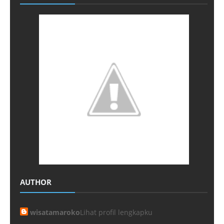
AUTHOR
wisatamaroko
Lihat profil lengkapku