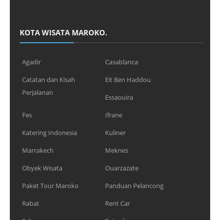
KOTA WISATA MAROKO.
Agadir
Casablanca
Catatan dan Kisah
Eit Ben Haddou
Perjalanan
Essaouira
Fes
Ifrane
Katering Indonesia
Kuliner
Marrakech
Meknes
Obyek Wisata
Ouarzazate
Paket Tour Maroko
Panduan Pelancong
Rabat
Rent Car