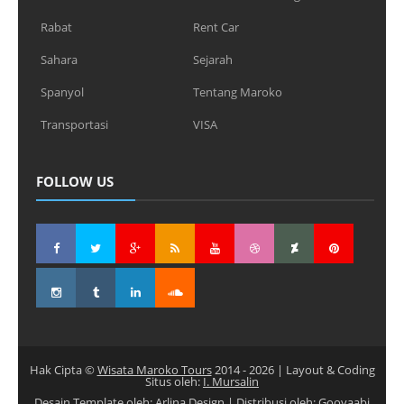
Rabat
Rent Car
Sahara
Sejarah
Spanyol
Tentang Maroko
Transportasi
VISA
FOLLOW US
Hak Cipta ©
Wisata Maroko Tours
2014 -
2026
| Layout & Coding
Situs oleh:
I. Mursalin
Desain Template oleh:
Arlina Design
| Distribusi oleh:
Gooyaabi