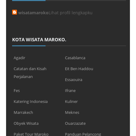
wisatamaroko
Lihat profil lengkapku
KOTA WISATA MAROKO.
Agadir
Casablanca
Catatan dan Kisah
Eit Ben Haddou
Perjalanan
Essaouira
Fes
Ifrane
Katering Indonesia
Kuliner
Marrakech
Meknes
Obyek Wisata
Ouarzazate
Paket Tour Maroko
Panduan Pelancong