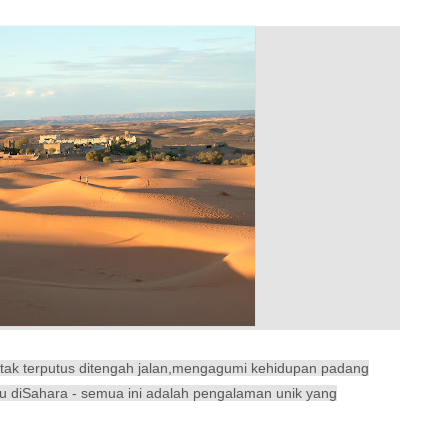
tak terputus
ditengah jalan
,
mengagumi
kehidupan
padang
u
di
Sahara
-
semua ini
adalah
pengalaman
unik
yang