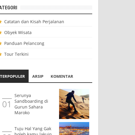
ATEGORI
Catatan dan Kisah Perjalanan
Obyek Wisata
Panduan Pelancong
Tour Terkini
TERPOPULER
ARSIP
KOMENTAR
Serunya
Sandboarding di
Gurun Sahara
Maroko
Tuju Hal Yang Gak
boleh kamu lakuin