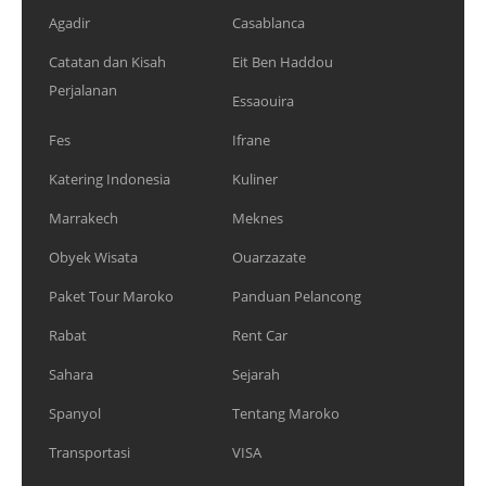
Agadir
Casablanca
Catatan dan Kisah
Eit Ben Haddou
Perjalanan
Essaouira
Fes
Ifrane
Katering Indonesia
Kuliner
Marrakech
Meknes
Obyek Wisata
Ouarzazate
Paket Tour Maroko
Panduan Pelancong
Rabat
Rent Car
Sahara
Sejarah
Spanyol
Tentang Maroko
Transportasi
VISA