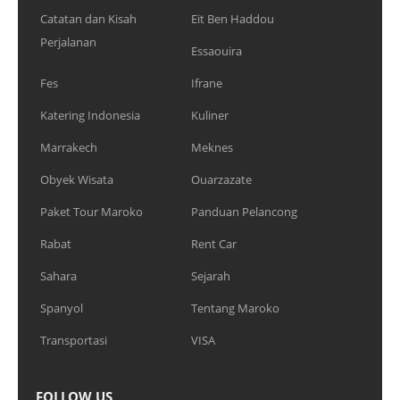
Catatan dan Kisah
Eit Ben Haddou
Perjalanan
Essaouira
Fes
Ifrane
Katering Indonesia
Kuliner
Marrakech
Meknes
Obyek Wisata
Ouarzazate
Paket Tour Maroko
Panduan Pelancong
Rabat
Rent Car
Sahara
Sejarah
Spanyol
Tentang Maroko
Transportasi
VISA
FOLLOW US