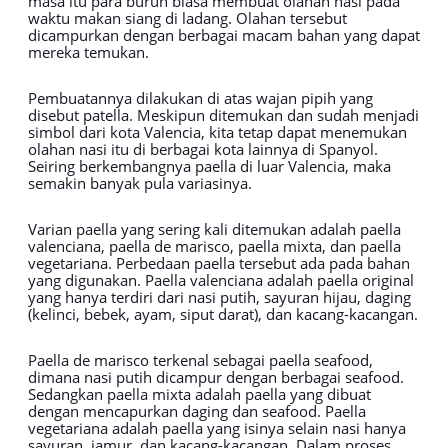
masa itu para buruh biasa membuat olahan nasi pada
waktu makan siang di ladang. Olahan tersebut
dicampurkan dengan berbagai macam bahan yang dapat
mereka temukan.
Pembuatannya dilakukan di atas wajan pipih yang
disebut patella. Meskipun ditemukan dan sudah menjadi
simbol dari kota Valencia, kita tetap dapat menemukan
olahan nasi itu di berbagai kota lainnya di Spanyol.
Seiring berkembangnya paella di luar Valencia, maka
semakin banyak pula variasinya.
Varian paella yang sering kali ditemukan adalah paella
valenciana, paella de marisco, paella mixta, dan paella
vegetariana. Perbedaan paella tersebut ada pada bahan
yang digunakan. Paella valenciana adalah paella original
yang hanya terdiri dari nasi putih, sayuran hijau, daging
(kelinci, bebek, ayam, siput darat), dan kacang-kacangan.
Paella de marisco terkenal sebagai paella seafood,
dimana nasi putih dicampur dengan berbagai seafood.
Sedangkan paella mixta adalah paella yang dibuat
dengan mencapurkan daging dan seafood. Paella
vegetariana adalah paella yang isinya selain nasi hanya
sayuran, jamur, dan kacang-kacangan. Dalam proses