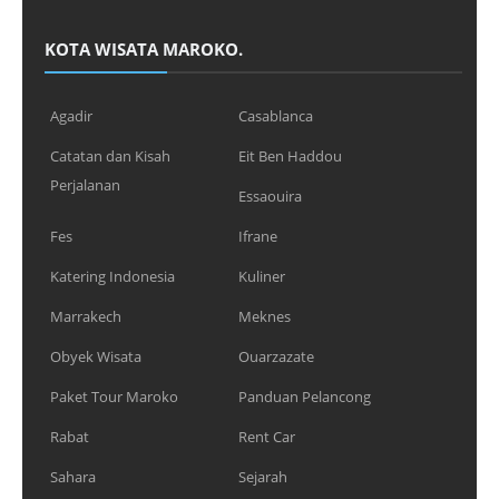
KOTA WISATA MAROKO.
Agadir
Casablanca
Catatan dan Kisah
Eit Ben Haddou
Perjalanan
Essaouira
Fes
Ifrane
Katering Indonesia
Kuliner
Marrakech
Meknes
Obyek Wisata
Ouarzazate
Paket Tour Maroko
Panduan Pelancong
Rabat
Rent Car
Sahara
Sejarah