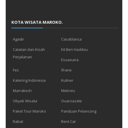
KOTA WISATA MAROKO.
Agadir
Casablanca
Catatan dan Kisah
Eit Ben Haddou
Perjalanan
Essaouira
Fes
Ifrane
Katering Indonesia
Kuliner
Marrakech
Meknes
Obyek Wisata
Ouarzazate
Paket Tour Maroko
Panduan Pelancong
Rabat
Rent Car