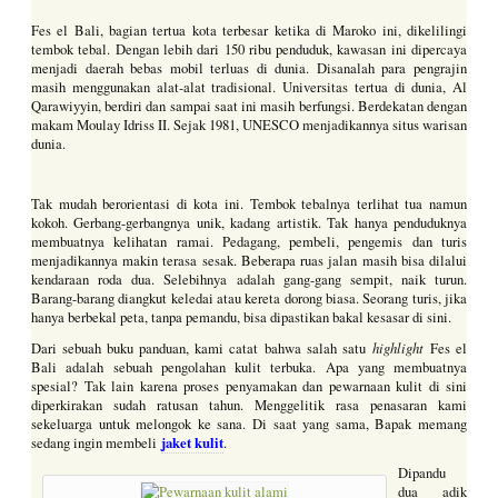
Fes el Bali, bagian tertua kota terbesar ketika di Maroko ini, dikelilingi
tembok tebal. Dengan lebih dari 150 ribu penduduk, kawasan ini dipercaya
menjadi daerah bebas mobil terluas di dunia. Disanalah para pengrajin
masih menggunakan alat-alat tradisional. Universitas tertua di dunia, Al
Qarawiyyin, berdiri dan sampai saat ini masih berfungsi. Berdekatan dengan
makam Moulay Idriss II. Sejak 1981, UNESCO menjadikannya situs warisan
dunia.
Tak mudah berorientasi di kota ini. Tembok tebalnya terlihat tua namun
kokoh. Gerbang-gerbangnya unik, kadang artistik. Tak hanya penduduknya
membuatnya kelihatan ramai. Pedagang, pembeli, pengemis dan turis
menjadikannya makin terasa sesak. Beberapa ruas jalan masih bisa dilalui
kendaraan roda dua. Selebihnya adalah gang-gang sempit, naik turun.
Barang-barang diangkut keledai atau kereta dorong biasa. Seorang turis, jika
hanya berbekal peta, tanpa pemandu, bisa dipastikan bakal kesasar di sini.
highlight
Dari sebuah buku panduan, kami catat bahwa salah satu
Fes el
Bali adalah sebuah pengolahan kulit terbuka. Apa yang membuatnya
spesial? Tak lain karena proses penyamakan dan pewarnaan kulit di sini
diperkirakan sudah ratusan tahun. Menggelitik rasa penasaran kami
sekeluarga untuk melongok ke sana. Di saat yang sama, Bapak memang
jaket kulit
sedang ingin membeli
.
Dipandu
dua adik