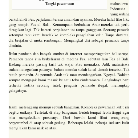
Tangki pewarnaan
mahasiswa
Indonesia
yang sedang
berkuliah di Fes, perjalanan terasa aman dan nyaman. Mereka hafal liku-liku
gang sempit Fes el Bali. Kemampuan berbahasa Arab mereka tak perlu
diragukan lagi. Tak berarti perjalanan ini tanpa gangguan. Seorang pemuda
setempat tahu kami hendak ke kompleks pengolahan kulit. Tanpa diminta,
dia berjalan di muka rombongan. Mengangkat diri sebagai pemandu tanpa
diminta.
Buku panduan dan banyak sumber di internet memperingatkan hal serupa.
Pemandu tanpa ijin berkeliaran di medina Fes, sebutan lain Fes el Bali.
Kadang mereka pasang tarif tak wajar atau memaksa. Adik mahasiswa
sudah menegaskan padanya bahwa mereka sudah kenal daerah tersebut. Tak
butuh pemandu. Si pemuda Arab tak mau mendengarkan. Ngeyel. Bahkan
sempat mengajak kami masuk ke satu toko cinderamata. Langkahnya baru
terhenti ketika seorang intel, pengusir pemandu ilegal, menangkap
gelagatnya.
Kami melenggang menuju sebuah bangunan. Kompleks pewarnaan kulit ini
begitu uniknya. Terletak di atap bangunan. Butuh tempat lebih tinggi agar
bisa menyaksikan prosesnya. Dari bawah kami lihat orang-orang
bergerombol di atap sebuah gedung. Beberapa lelaki, pekerja industri kulit
menyilakan kami naik ke atas.