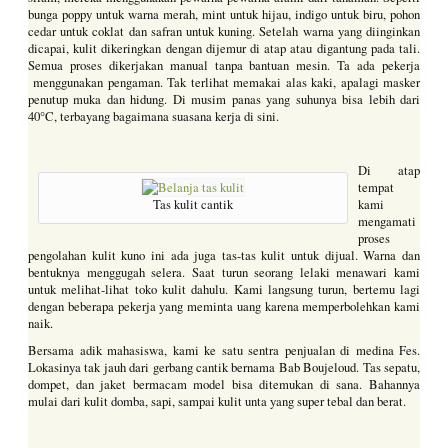
bunga poppy untuk warna merah, mint untuk hijau, indigo untuk biru, pohon
cedar untuk coklat dan safran untuk kuning. Setelah warna yang diinginkan
dicapai, kulit dikeringkan dengan dijemur di atap atau digantung pada tali.
Semua proses dikerjakan manual tanpa bantuan mesin. Ta ada pekerja
menggunakan pengaman. Tak terlihat memakai alas kaki, apalagi masker
penutup muka dan hidung. Di musim panas yang suhunya bisa lebih dari
40°C, terbayang bagaimana suasana kerja di sini.
Di atap
tempat
Tas kulit cantik
kami
mengamati
proses
pengolahan kulit kuno ini ada juga tas-tas kulit untuk dijual. Warna dan
bentuknya menggugah selera. Saat turun seorang lelaki menawari kami
untuk melihat-lihat toko kulit dahulu. Kami langsung turun, bertemu lagi
dengan beberapa pekerja yang meminta uang karena memperbolehkan kami
naik.
Bersama adik mahasiswa, kami ke satu sentra penjualan di medina Fes.
Lokasinya tak jauh dari gerbang cantik bernama Bab Boujeloud. Tas sepatu,
dompet, dan jaket bermacam model bisa ditemukan di sana. Bahannya
mulai dari kulit domba, sapi, sampai kulit unta yang super tebal dan berat.