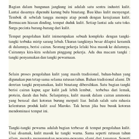
Bagian dalam bangunan jangkung ini adalah satu sentra industri kulit.
Lantai dasarnya dipenuhi karung bulu binatang. Bau khas kulit menyengat.
Tembok di sebelah tangga menuju atap penuh dengan kerajianan kulit.
Bermacam hiasan dinding, tempat duduk kulit. Setiap lantai ada satu toko.
Surga pecinta barang-barang dari kulit.
Tempat pengolahan kulit inimerupakan sebuah kompleks dengan tangki-
tangki terbuka mirip sarang lebah. Ukuran tangkinya besar dilapisi keramik
di dalamnya, berisi cairan. Seorang pekerja lelaki bisa masuk ke dalamnya.
Cairannya kira-kira sedalam pinggang pekerja. Ada dua macam tangki :
tangki penyamakan dan tangki pewarnaan.
Selain proses pengolahan kulit yang masih tradisional, bahan-bahan yang
digunakan pun tetap sama selama ratusan tahun. Bahan tradisional alami. Di
deretan tangki penyamakan, kulit binatang dibersihkan. Satu bagian tangki
berisi cairan kapur, agar kulit jadi lebih lembut, terbebas dari lemak,
protein, darah dan bulu. Selanjutnya, kulit masuk dalam cairan ammonia
yang berasal dari kotoran burung merpati liar. Inilah salah satu rahasia
kelenturan produk kulit asal Maroko. Tak heran jika bau busuk kotoran
mendominasi tempat ini.
Tangki-tangki pewarna adalah bagian terbesar di tempat pengolahan kulit.
Usai disamak, kulit masuk ke tangki warna. Sama seperti ratusan tahun
silam, mereka menggunakan pewarna-pewarna alami dari tanaman. Seperti