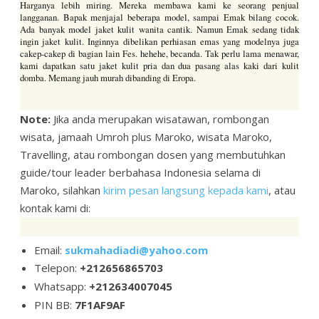
Harganya lebih miring. Mereka membawa kami ke seorang penjual
langganan. Bapak menjajal beberapa model, sampai Emak bilang cocok.
Ada banyak model jaket kulit wanita cantik. Namun Emak sedang tidak
ingin jaket kulit. Inginnya dibelikan perhiasan emas yang modelnya juga
cakep-cakep di bagian lain Fes. hehehe, becanda. Tak perlu lama menawar,
kami dapatkan satu jaket kulit pria dan dua pasang alas kaki dari kulit
domba. Memang jauh murah dibanding di Eropa.
Note:
Jika anda merupakan wisatawan, rombongan
wisata, jamaah Umroh plus Maroko, wisata Maroko,
Travelling, atau rombongan dosen yang membutuhkan
guide/tour leader berbahasa Indonesia selama di
Maroko, silahkan
kirim pesan langsung kepada kami
, atau
kontak kami di:
Email:
sukmahadiadi@yahoo.com
Telepon:
+212656865703
Whatsapp:
+212634007045
PIN BB:
7F1AF9AF