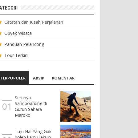
ATEGORI
Catatan dan Kisah Perjalanan
Obyek Wisata
Panduan Pelancong
Tour Terkini
TERPOPULER
ARSIP
KOMENTAR
Serunya
Sandboarding di
Gurun Sahara
Maroko
Tuju Hal Yang Gak
boleh kamu lakuin