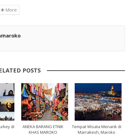
More
tamaroko
ELATED POSTS
rkey di
ANEKA BARANG ETNIK
Tempat Wisata Menarik di
KHAS MAROKO
Marrakesh, Maroko