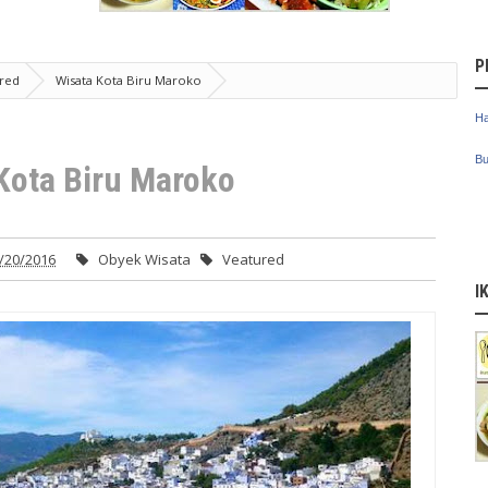
P
red
Wisata Kota Biru Maroko
Ha
Bu
Kota Biru Maroko
/20/2016
Obyek Wisata
Veatured
I